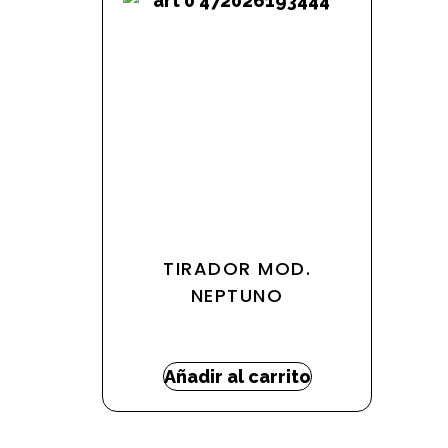
TIRADOR MOD.
NEPTUNO
63,72
€
-
133,44
€
Añadir al carrito