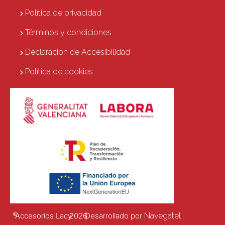
Política de privacidad
Términos y condiciones
Declaración de Accesibilidad
Política de cookies
©
Accesorios Lacy
2026
|
Desarrollado por
Navegatel