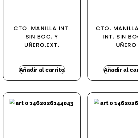
CTO. MANILLA INT.
CTO. MANILL
SIN BOC. Y
INT. SIN BO
UÑERO.EXT.
UÑERO
62,40
€
-
82,10
€
63,82
€
-
66,
Añadir al carrito
Añadir al ca