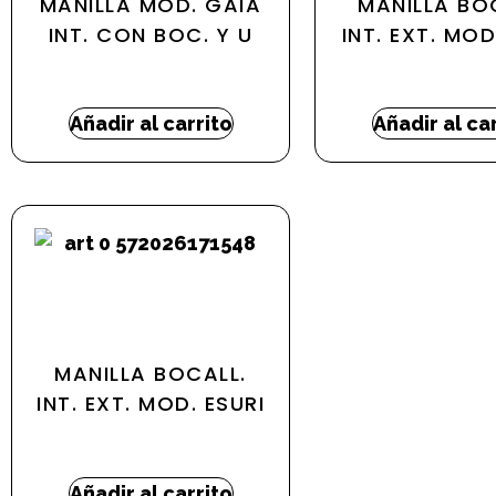
MANILLA MOD. GAIA
MANILLA BO
INT. CON BOC. Y U
INT. EXT. MOD
59,09
€
-
67,55
€
84,21
€
-
94,1
Añadir al carrito
Añadir al ca
MANILLA BOCALL.
INT. EXT. MOD. ESURI
77,47
€
Añadir al carrito