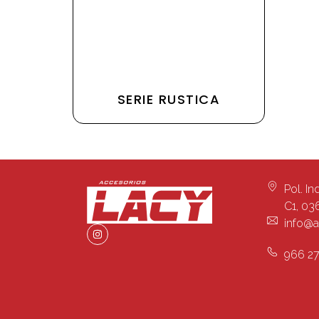
SERIE RUSTICA
Pol. In
C1, 03
info@a
966 27