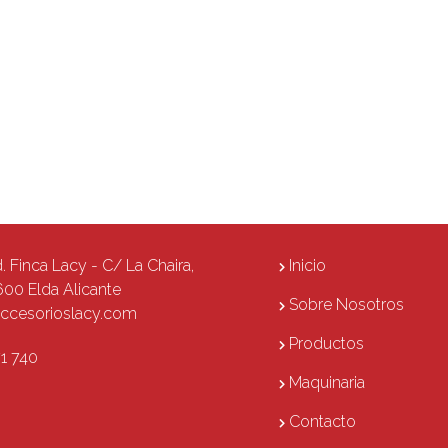
d. Finca Lacy - C/ La Chaira,
Inicio
600 Elda Alicante
Sobre Nosotros
ccesorioslacy.com
Productos
1 740
Maquinaria
Contacto