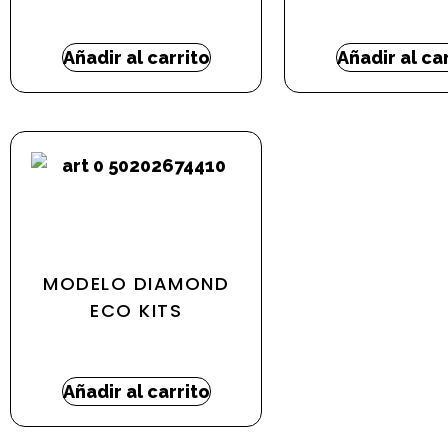
53,51
€
-
272,32
€
22,67
€
-
301,
Añadir al carrito
Añadir al ca
MODELO DIAMOND
ECO KITS
92,99
€
-
445,14
€
Añadir al carrito