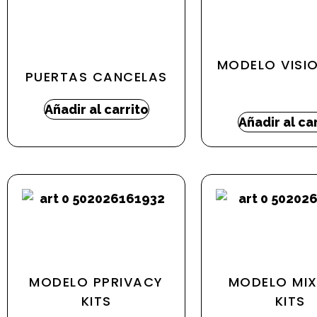
MODELO VISIO
PUERTAS CANCELAS
90,04
€
-
198,
Añadir al carrito
Añadir al ca
MODELO PPRIVACY
MODELO MIX
KITS
KITS