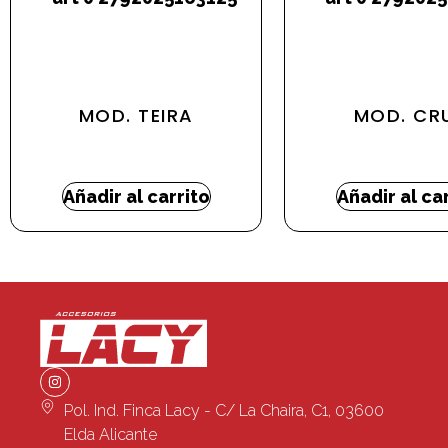
MOD. TEIRA
MOD. CR
377,10
€
-
563,65
€
377,10
€
Añadir al carrito
Añadir al ca
Pol. Ind. Finca Lacy - C/ La Chaira, C1, 03600
Elda Alicante