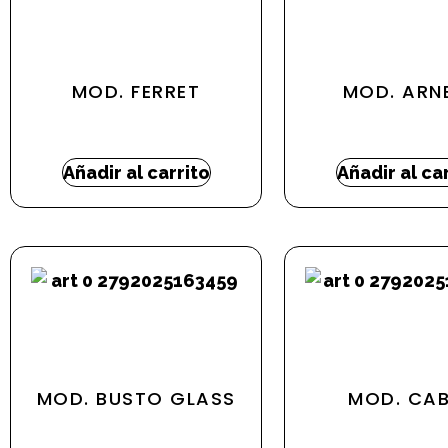
MOD. FERRET
MOD. ARN
398,35
€
-
670,25
€
377,10
€
Añadir al carrito
Añadir al ca
MOD. BUSTO GLASS
MOD. CAB
659,59
€
389,09
€
-
602