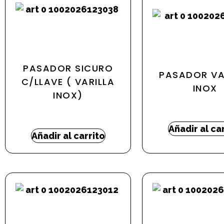
PASADOR SICURO
PASADOR VA
C/LLAVE ( VARILLA
INOX
INOX)
27,30
€
-
46,8
34,99
€
-
55,31
€
Añadir al ca
Añadir al carrito