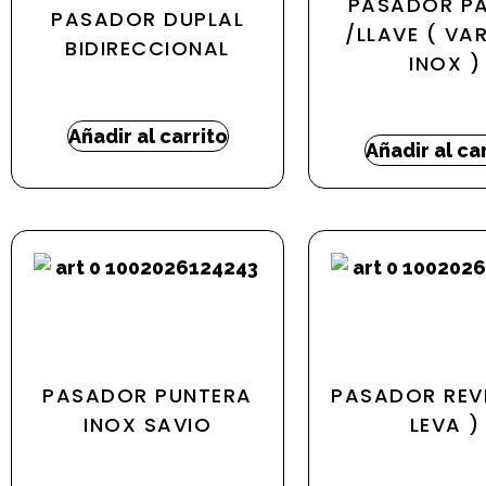
PASADOR P
PASADOR DUPLAL
/LLAVE ( VAR
BIDIRECCIONAL
INOX )
19,09
€
77,70
€
Añadir al carrito
Añadir al ca
PASADOR PUNTERA
PASADOR REV
INOX SAVIO
LEVA )
6,55
€
18,74
€