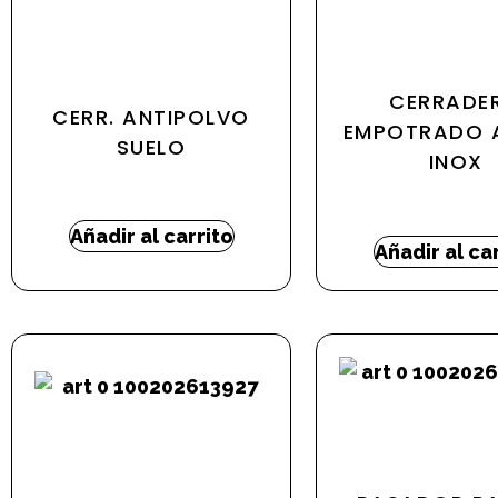
CERRADE
CERR. ANTIPOLVO
EMPOTRADO 
SUELO
INOX
2,11
€
-
3,17
€
4,10
€
Añadir al carrito
Añadir al ca