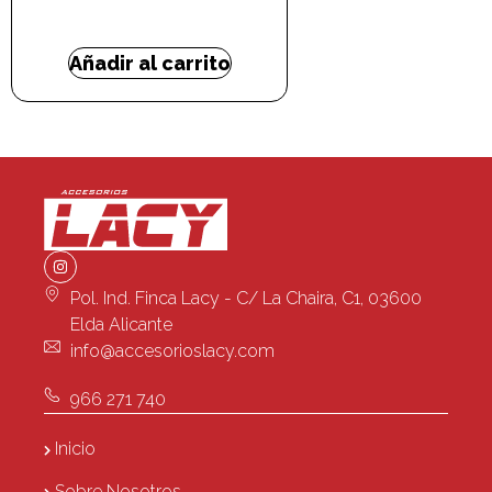
10,34
€
-
12,41
€
Añadir al carrito
Pol. Ind. Finca Lacy - C/ La Chaira, C1, 03600
Elda Alicante
info@accesorioslacy.com
966 271 740
Inicio
Sobre Nosotros