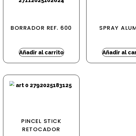
BORRADOR REF. 600
SPRAY ALUM
15,01
€
17,32
€
-
24,6
Añadir al carrito
Añadir al ca
PINCEL STICK
RETOCADOR