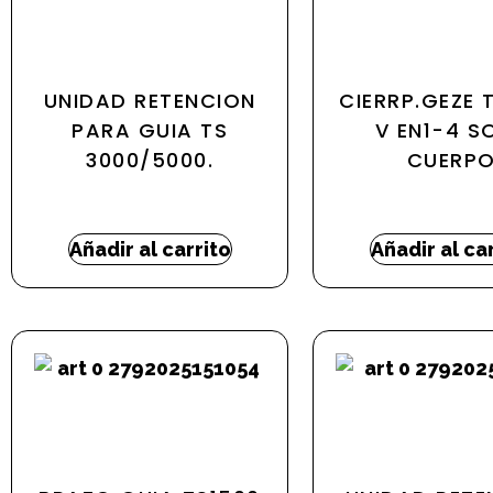
UNIDAD RETENCION
CIERRP.GEZE 
PARA GUIA TS
V EN1-4 S
3000/5000.
CUERP
33,19
€
224,03
€
-
224
Añadir al carrito
Añadir al ca