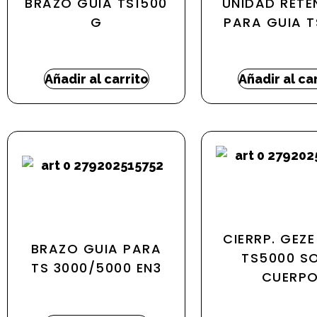
BRAZO GUIA TS1500
UNIDAD RETE
G
PARA GUIA T
50,17
€
14,05
€
Añadir al carrito
Añadir al ca
CIERRP. GEZ
BRAZO GUIA PARA
TS5000 S
TS 3000/5000 EN3
CUERP
41,26
€
-
41,27
€
359,99
€