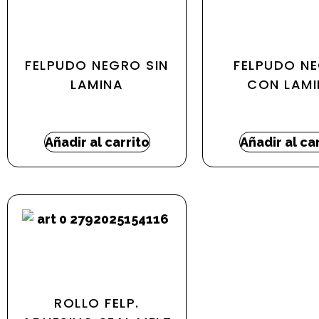
FELPUDO NEGRO SIN
FELPUDO N
LAMINA
CON LAMI
13,16
€
-
43,54
€
23,72
€
-
51,5
Añadir al carrito
Añadir al ca
ROLLO FELP.