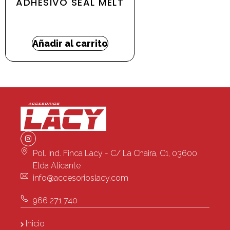
ADHESIVO SEAL MELT
218,12
€
-
333,08
€
Añadir al carrito
Pol. Ind. Finca Lacy - C/ La Chaira, C1, 03600
Elda Alicante
info@accesorioslacy.com
966 271 740
Inicio