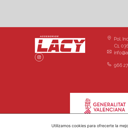
Pol. In
C1, 03
info@a
966 27
Utilizamos cookies para ofrecerte la mej