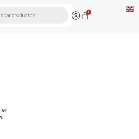
0
ier
al