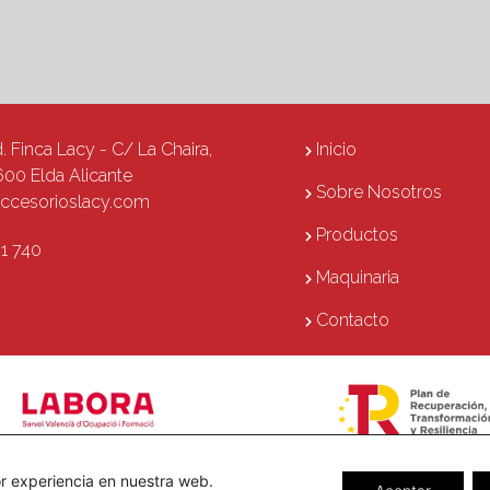
d. Finca Lacy - C/ La Chaira,
Inicio
600 Elda Alicante
Sobre Nosotros
ccesorioslacy.com
Productos
1 740
Maquinaria
Contacto
or experiencia en nuestra web.