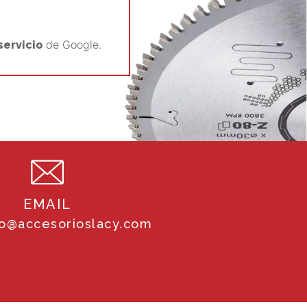
de Google.
servicio
EMAIL
fo@accesorioslacy.com