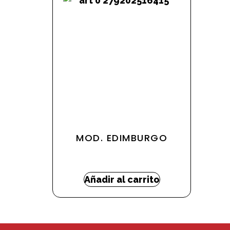
MOD. EDIMBURGO
626,28
€
Añadir al carrito